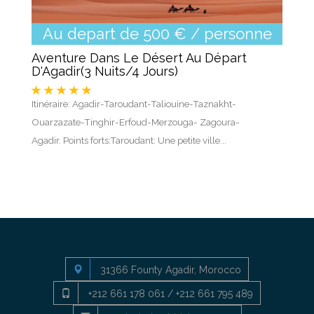
Au depart de 500 € / personne
Aventure Dans Le Désert Au Départ
D'Agadir(3 Nuits/4 Jours)
Itinéraire: Agadir-Taroudant-Taliouine-Taznakht-
Ouarzazate-Tinghir-Erfoud-Merzouga- Zagoura-
Agadir. Points forts:Taroudant: Une petite ville...
31366 Founty Agadir, Morocco
+212 661 178 061 / +212 661 795 489